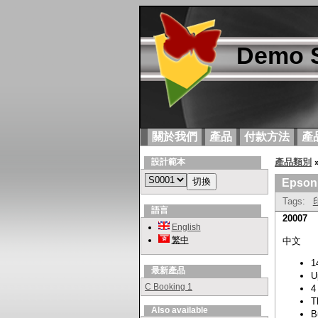
Demo S
關於我們
產品
付款方法
產
設計範本
產品類別
Epson 
Tags:
語言
20007
English
繁中
中文
1
最新產品
U
C Booking 1
4
T
Also available
B