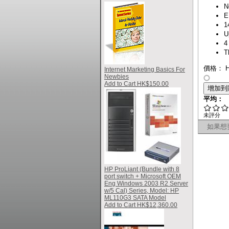
N
E
1
U
4
T
價格： HK
Internet Marketing Basics For
Newbies
Add to Cart HK$150.00
平均：
未評分
如果想
HP ProLiant (Bundle with 8
port switch + Microsoft OEM
Eng Windows 2003 R2 Server
w/5 Cal) Series, Model: HP
ML110G3 SATA Model
Add to Cart HK$12,360.00