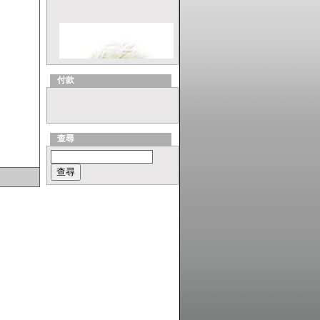
付款
查尋
ViewSonic MU203 Optical
Travel 滑鼠 Series, Model:
MU203RDS
ASUS VX2 Series, Model:
Lamborghini VX2 (Yellow)
Laptop