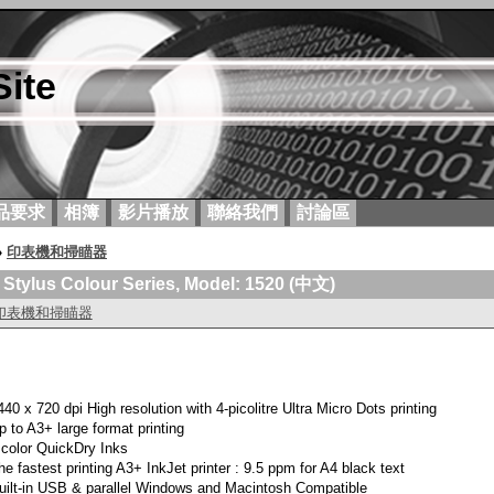
ite
品要求
相簿
影片播放
聯絡我們
討論區
»
印表機和掃瞄器
Stylus Colour Series, Model: 1520 (中文)
印表機和掃瞄器
440 x 720 dpi High resolution with 4-picolitre Ultra Micro Dots printing
p to A3+ large format printing
 color QuickDry Inks
he fastest printing A3+ InkJet printer : 9.5 ppm for A4 black text
uilt-in USB & parallel Windows and Macintosh Compatible