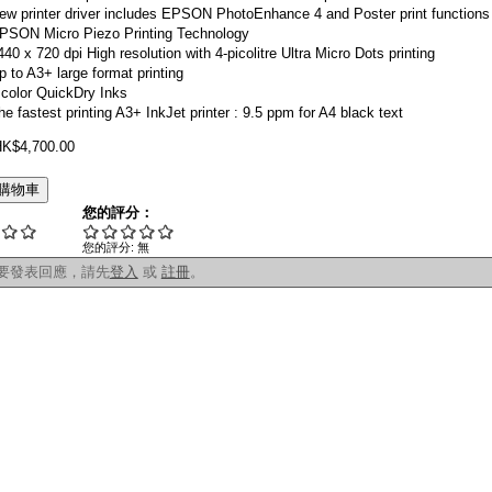
ew printer driver includes EPSON PhotoEnhance 4 and Poster print functions
PSON Micro Piezo Printing Technology
440 x 720 dpi High resolution with 4-picolitre Ultra Micro Dots printing
p to A3+ large format printing
 color QuickDry Inks
he fastest printing A3+ InkJet printer : 9.5 ppm for A4 black text
$4,700.00
您的評分：
您的評分:
無
要發表回應，請先
登入
或
註冊
。