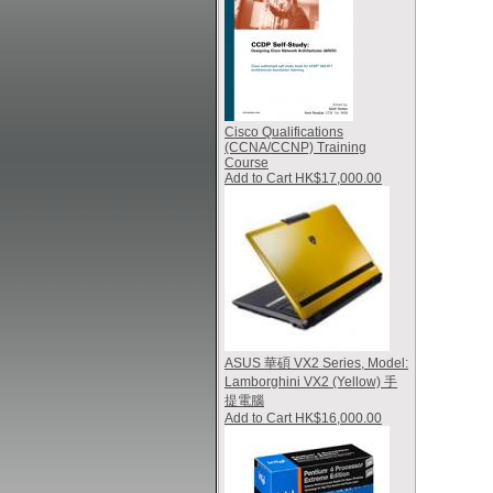
Cisco Qualifications
(CCNA/CCNP) Training
Course
Add to Cart HK$17,000.00
ASUS 華碩 VX2 Series, Model:
Lamborghini VX2 (Yellow) 手
提電腦
Add to Cart HK$16,000.00