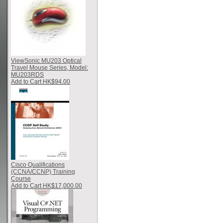
ViewSonic MU203 Optical
Travel Mouse Series, Model:
MU203RDS
Add to Cart HK$94.00
Cisco Qualifications
(CCNA/CCNP) Training
Course
Add to Cart HK$17,000.00