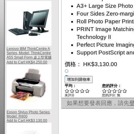
A3+ Large Size Photo 
Four Sides Zero-margi
Roll Photo Paper Print
PRINT Image Matchin
Technology II
Perfect Picture Imagi
Lenovo IBM ThinkCentre A
Support PostScript an
Series, Model: ThinkCentre
A55 Small Form 桌上型電腦
Add to Cart HK$4,250.00
價格： HK$3,130.00
平均：
您的評分：
未評分
您的評分:
無
如果想要發表回應，請先
Epson Stylus Photo Series,
Model: R800
Add to Cart HK$3,130.00