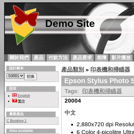
Demo Site
關於我們
產品
付款方法
產品要求
相簿
影片播放
設計範本
產品類別
»
印表機和掃瞄器
Epson Stylus Photo 
語言
Tags:
印表機和掃瞄器
English
20004
繁中
中文
最新產品
C Booking 1
2,880x720 dpi Resolu
Also available
6 Color 4-picolitre Ult