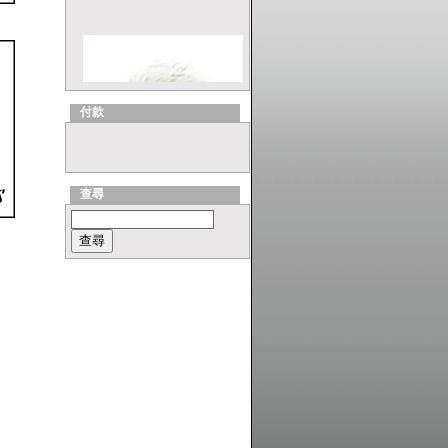
付款
查尋
ViewSonic MU203 Optical
Travel 滑鼠 Series, Model:
MU203RDS
ASUS VX2 Series, Model:
Lamborghini VX2 (Yellow)
Laptop