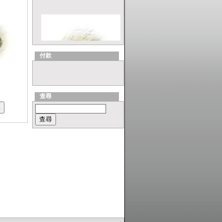
付款
查尋
ViewSonic MU203 Optical
Travel 滑鼠 Series, Model:
MU203RDS
ASUS VX2 Series, Model:
Lamborghini VX2 (Yellow)
Laptop